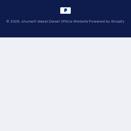
Payment
methods
© 2026,
shumatt diesel Diesel Officia Website
Powered by Shopify