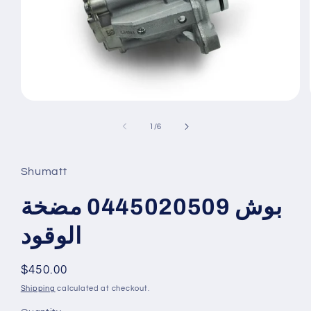
Open
media
1
of
1
/
6
in
modal
Shumatt
بوش 0445020509 مضخة
الوقود
Regular
$450.00
price
Shipping
calculated at checkout.