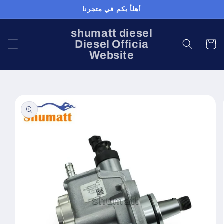
Skip to
أهلأ بكم في متجرنا
content
shumatt diesel
Diesel Officia
Cart
Website
Skip to
product
information