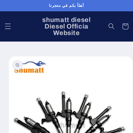
Skip to
أهلأ بكم في متجرنا
content
shumatt diesel
Diesel Officia
Cart
Website
Skip to
product
information