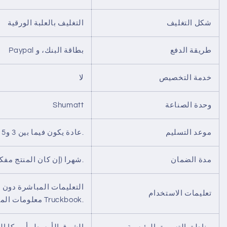
شكل التغليف
التغليف بالعلبة الورقية
طريقة الدفع
Paypal بطاقة البنك، و
خدمة التخصيص
لا
وحدة الصناعة
Shumatt
موعد التسليم
عادة يكون فيما بين 3 و5 أيام من أيام الدوامة بعد الدفع.
مدة الضمان
12 شهرا (إن كان المنتج مفككا فلا يدعم خدمة الضمان).
التعليمات المباشرة دون ا
تعليمات الاستخدام
معلومات المنتجات عبر تطبيق Truckbook.