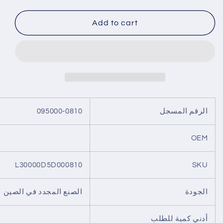
quantity
quantity
for
for
حاقن
حاقن
Add to cart
الوقود
الوقود
095000-
095000-
0810
0810
الرقم المسجل
095000-0810
OEM
L30000D5D000810
SKU
الجودة
الصنع المجدد في الصين
أدني كمية للطلب