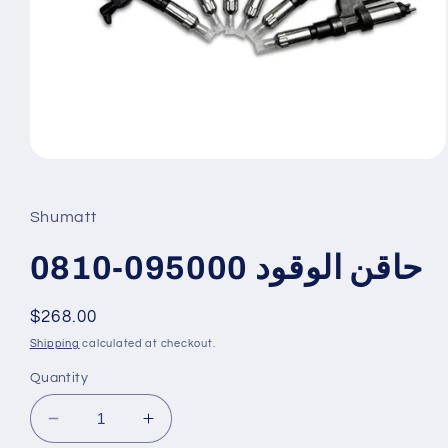
Open
media
1
in
Shumatt
modal
حاقن الوقود 095000-0810
Regular
$268.00
price
Shipping
calculated at checkout.
Quantity
Decrease
Increase