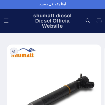
Skip to
أهلأ بكم في متجرنا
content
shumatt diesel
Diesel Officia
Cart
Website
Skip to
product
information