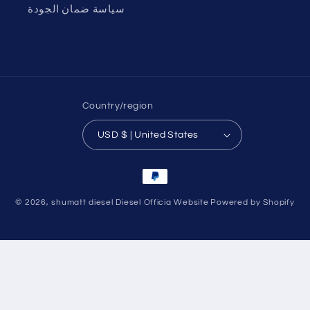
سياسة ضمان الجودة
Country/region
USD $ | United States
Payment
methods
© 2026,
shumatt diesel Diesel Officia Website
Powered by Shopify