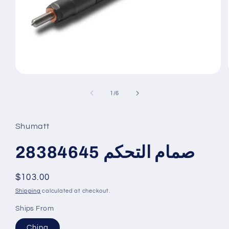
Open
media
1
of
1
/
6
in
modal
Shumatt
صمام التحكم 28384645
Regular
$103.00
price
Shipping
calculated at checkout.
Ships From
China